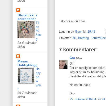
siden
BlackLissi´s
scrapperier
Takk for at du titter.
Til
en
50
Lagt inn av
Gunn
kl.
19:43
årin
Etiketter:
3D
,
Bretting
,
FerreroRoc
g
for 6 måneder
siden
7 kommentarer:
Gro
sa...
Mayas
Oi!!
Hobbyblogg
For en utrolig lekker boks!
Ha
Jeg er stum av beundring..
ppy
Bestillte akkurat en del jul
ne
w
Ha en fin kveld.
yea
r
for 7 måneder
Gro
siden
25. oktober 2009 kl. 21:41