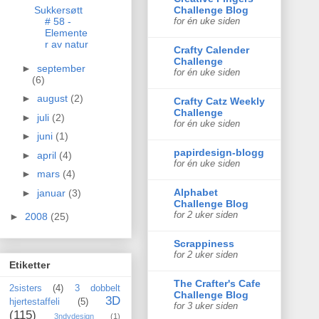
Sukkersøtt
Challenge Blog
# 58 -
for én uke siden
Elemente
r av natur
Crafty Calender
Challenge
►
september
for én uke siden
(6)
►
august
(2)
Crafty Catz Weekly
Challenge
►
juli
(2)
for én uke siden
►
juni
(1)
papirdesign-blogg
►
april
(4)
for én uke siden
►
mars
(4)
Alphabet
►
januar
(3)
Challenge Blog
for 2 uker siden
►
2008
(25)
Scrappiness
for 2 uker siden
Etiketter
The Crafter's Cafe
2sisters
(4)
3 dobbelt
Challenge Blog
3D
hjertestaffeli
(5)
for 3 uker siden
(115)
3ndydesign
(1)