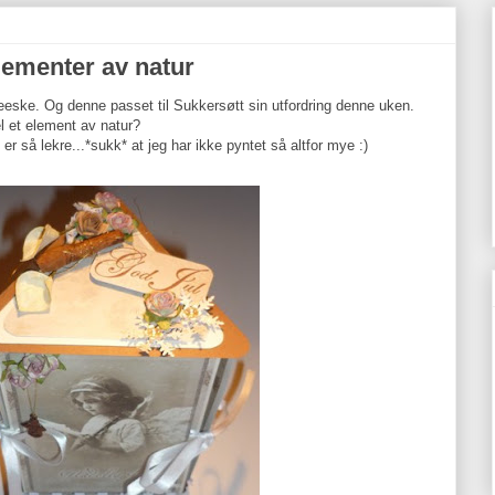
lementer av natur
eeske. Og denne passet til Sukkersøtt sin utfordring denne uken.
l et element av natur?
r så lekre...*sukk* at jeg har ikke pyntet så altfor mye :)