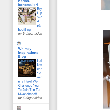
Karins-
kortemakeri
Bry
llup
sko
rt
på
bestilling
for 5 dager siden
Whimsy
Inspirations
Blog
Hal
low
een
Se
aso
n is Here! We
Challenge You
To Join The Fun.
Mwahahaha!!
for 6 dager siden