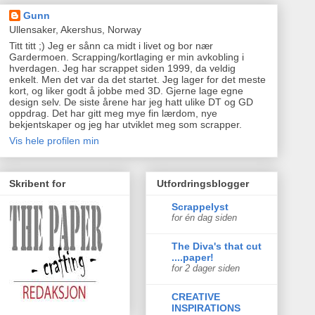
Gunn
Ullensaker, Akershus, Norway
Titt titt ;) Jeg er sånn ca midt i livet og bor nær
Gardermoen. Scrapping/kortlaging er min avkobling i
hverdagen. Jeg har scrappet siden 1999, da veldig
enkelt. Men det var da det startet. Jeg lager for det meste
kort, og liker godt å jobbe med 3D. Gjerne lage egne
design selv. De siste årene har jeg hatt ulike DT og GD
oppdrag. Det har gitt meg mye fin lærdom, nye
bekjentskaper og jeg har utviklet meg som scrapper.
Vis hele profilen min
Skribent for
Utfordringsblogger
Scrappelyst
for én dag siden
The Diva's that cut
....paper!
for 2 dager siden
CREATIVE
INSPIRATIONS