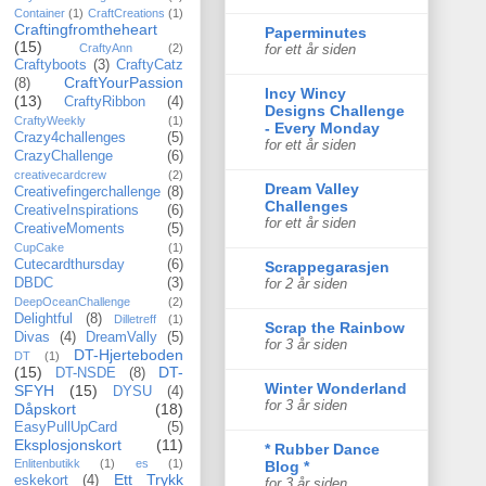
Container
(1)
CraftCreations
(1)
Craftingfromtheheart
Paperminutes
(15)
CraftyAnn
(2)
for ett år siden
Craftyboots
(3)
CraftyCatz
CraftYourPassion
(8)
Incy Wincy
(13)
CraftyRibbon
(4)
Designs Challenge
CraftyWeekly
(1)
- Every Monday
Crazy4challenges
(5)
for ett år siden
CrazyChallenge
(6)
creativecardcrew
(2)
Dream Valley
Creativefingerchallenge
(8)
Challenges
CreativeInspirations
(6)
for ett år siden
CreativeMoments
(5)
CupCake
(1)
Cutecardthursday
(6)
Scrappegarasjen
DBDC
(3)
for 2 år siden
DeepOceanChallenge
(2)
Delightful
(8)
Dilletreff
(1)
Scrap the Rainbow
Divas
(4)
DreamVally
(5)
for 3 år siden
DT-Hjerteboden
DT
(1)
(15)
DT-
DT-NSDE
(8)
Winter Wonderland
SFYH
(15)
DYSU
(4)
for 3 år siden
Dåpskort
(18)
EasyPullUpCard
(5)
Eksplosjonskort
(11)
* Rubber Dance
Enlitenbutikk
(1)
es
(1)
Blog *
Ett Trykk
eskekort
(4)
for 3 år siden