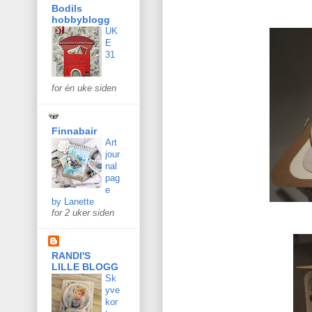
Bodils
hobbyblogg
UK
E
31
for én uke siden
Finnabair
Art
jour
nal
pag
e
by Lanette
for 2 uker siden
RANDI'S
LILLE BLOGG
Sk
yve
kor