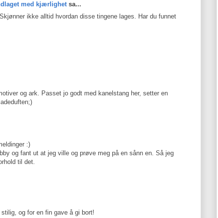
åndlaget med kjærlighet
sa...
kjønner ikke alltid hvordan disse tingene lages. Har du funnet
otiver og ark. Passet jo godt med kanelstang her, setter en
ladeduften;)
eldinger :)
by og fant ut at jeg ville og prøve meg på en sånn en. Så jeg
rhold til det.
tilig, og for en fin gave å gi bort!