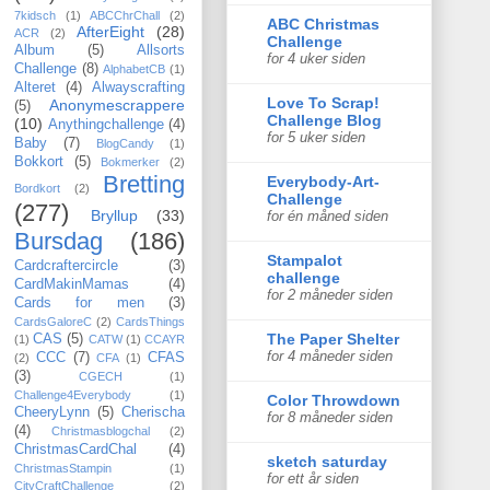
7kidsch
(1)
ABCChrChall
(2)
ABC Christmas
AfterEight
(28)
ACR
(2)
Challenge
Album
(5)
Allsorts
for 4 uker siden
Challenge
(8)
AlphabetCB
(1)
Alteret
(4)
Alwayscrafting
Love To Scrap!
Anonymescrappere
(5)
Challenge Blog
(10)
Anythingchallenge
(4)
for 5 uker siden
Baby
(7)
BlogCandy
(1)
Bokkort
(5)
Bokmerker
(2)
Bretting
Everybody-Art-
Bordkort
(2)
Challenge
(277)
Bryllup
(33)
for én måned siden
Bursdag
(186)
Stampalot
Cardcraftercircle
(3)
challenge
CardMakinMamas
(4)
for 2 måneder siden
Cards for men
(3)
CardsGaloreC
(2)
CardsThings
The Paper Shelter
CAS
(5)
(1)
CATW
(1)
CCAYR
for 4 måneder siden
CCC
(7)
CFAS
(2)
CFA
(1)
(3)
CGECH
(1)
Challenge4Everybody
(1)
Color Throwdown
CheeryLynn
(5)
Cherischa
for 8 måneder siden
(4)
Christmasblogchal
(2)
ChristmasCardChal
(4)
sketch saturday
ChristmasStampin
(1)
for ett år siden
CityCraftChallenge
(2)