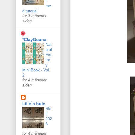
t
me
d tutorial
for 3 måneder
siden
*ClayGuana
Nat
ural
His
tor
y
Mini Book - Vol.
2
for 4 måneder
siden
Lille`s hule
Ski
lt
202
6
for 4 måneder