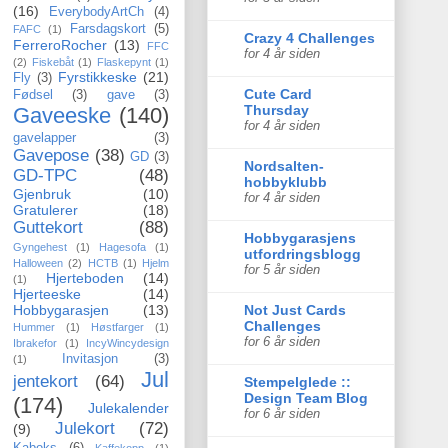
(16)
EverybodyArtCh
(4)
Farsdagskort
(5)
FAFC
(1)
Crazy 4 Challenges
FerreroRocher
(13)
FFC
for 4 år siden
(2)
Fiskebåt
(1)
Flaskepynt
(1)
Fyrstikkeske
(21)
Fly
(3)
Cute Card
Fødsel
(3)
gave
(3)
Thursday
Gaveeske
(140)
for 4 år siden
gavelapper
(3)
Gavepose
(38)
GD
(3)
Nordsalten-
GD-TPC
(48)
hobbyklubb
Gjenbruk
(10)
for 4 år siden
Gratulerer
(18)
Guttekort
(88)
Hobbygarasjens
Gyngehest
(1)
Hagesofa
(1)
utfordringsblogg
Halloween
(2)
HCTB
(1)
Hjelm
for 5 år siden
Hjerteboden
(14)
(1)
Hjerteeske
(14)
Not Just Cards
Hobbygarasjen
(13)
Challenges
Hummer
(1)
Høstfarger
(1)
for 6 år siden
Ibrakefor
(1)
IncyWincydesign
Invitasjon
(3)
(1)
Jul
jentekort
(64)
Stempelglede ::
Design Team Blog
(174)
Julekalender
for 6 år siden
Julekort
(72)
(9)