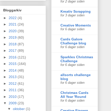
for 2 dager siden
Bloggarkiv
Kreativ Scrapping
for 3 dager siden
►
2022
(4)
►
2021
(24)
Creative Moments
for 6 dager siden
►
2020
(39)
►
2019
(60)
Cards Galore
Challenge blog
►
2018
(87)
for 6 dager siden
►
2017
(89)
Sparkles Christmas
►
2016
(121)
Challenge
►
2015
(164)
for 6 dager siden
►
2014
(48)
allsorts challenge
►
2013
(31)
blog
for 6 dager siden
►
2012
(61)
►
2011
(36)
Christmas Cards
►
2010
(17)
All Year 'Round
for 6 dager siden
▼
2009
(23)
▼
oktober
(1)
Creative Fingers