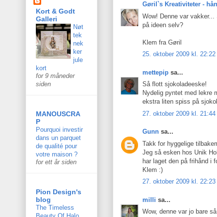
Gøril`s Kreativiteter - h
Kort & Godt
Wow! Denne var vakker... S
Galleri
på ideen selv?
Nøt
tek
Klem fra Gøril
nek
ker
25. oktober 2009 kl. 22:22
jule
kort
mettepip
sa...
for 9 måneder
Så flott sjokoladeeske!
siden
Nydelig pyntet med lekre m
ekstra liten spiss på sjoko
27. oktober 2009 kl. 21:44
MANOUSCRA
P
Pourquoi investir
Gunn
sa...
dans un parquet
Takk for hyggelige tilbakem
de qualité pour
Jeg så esken hos Unik Hob
votre maison ?
har laget den på frihånd i fo
for ett år siden
Klem :)
27. oktober 2009 kl. 22:23
Pion Design's
blog
milli
sa...
The Timeless
Wow, denne var jo bare så s
Beauty Of Halo