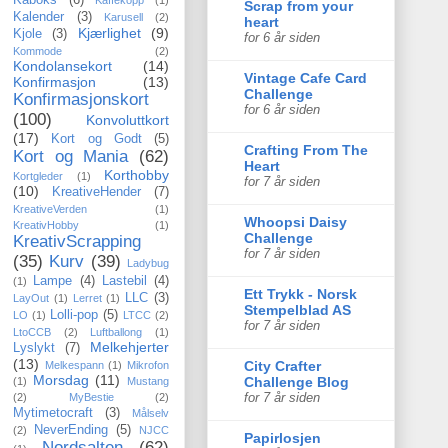
Kaboks
(6)
Kaffekopp
(1)
Scrap from your
Kalender
(3)
Karusell
(2)
heart
Kjærlighet
(9)
Kjole
(3)
for 6 år siden
Kommode
(2)
Kondolansekort
(14)
Vintage Cafe Card
Konfirmasjon
(13)
Challenge
Konfirmasjonskort
for 6 år siden
(100)
Konvoluttkort
(17)
Kort og Godt
(5)
Crafting From The
Kort og Mania
(62)
Heart
Korthobby
Kortgleder
(1)
for 7 år siden
(10)
KreativeHender
(7)
KreativeVerden
(1)
Whoopsi Daisy
KreativHobby
(1)
Challenge
KreativScrapping
for 7 år siden
(35)
Kurv
(39)
Ladybug
Lampe
(4)
Lastebil
(4)
(1)
Ett Trykk - Norsk
LLC
(3)
LayOut
(1)
Lerret
(1)
Stempelblad AS
Lolli-pop
(5)
LO
(1)
LTCC
(2)
for 7 år siden
LtoCCB
(2)
Luftballong
(1)
Melkehjerter
Lyslykt
(7)
(13)
City Crafter
Melkespann
(1)
Mikrofon
Morsdag
(11)
Challenge Blog
(1)
Mustang
for 7 år siden
(2)
MyBestie
(2)
Mytimetocraft
(3)
Målselv
NeverEnding
(5)
(2)
NJCC
Papirlosjen
Nordsalten
(62)