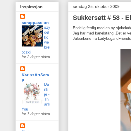
søndag 25. oktober 2009
Inspirasjon
Sukkersøtt # 58 - E
scrappassion
szy
Endelig ferdig med en ny sjokolad
deł
Jeg har med kanelstang..Det er ve
ko
Julearkene fra LadybugandFriends e
we
brel
oczki
for 2 dager siden
KarinsArtScra
p
Da
nk
je -
Th
ank
You
for 3 dager siden