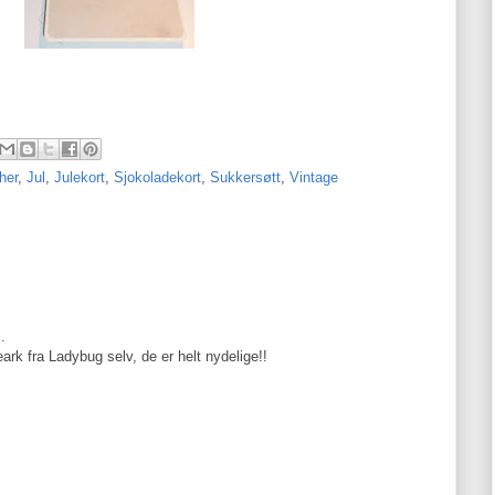
her
,
Jul
,
Julekort
,
Sjokoladekort
,
Sukkersøtt
,
Vintage
.
eark fra Ladybug selv, de er helt nydelige!!