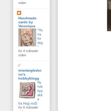
siden
Handmade
cards by
Veronique
"Hu
rra
for
deg
"
for 4 måneder
siden
interiørgleder.
no's
hobbyblogg
Ny
hob
byp
akk
e
fra Hogi.no😍
for 6 måneder